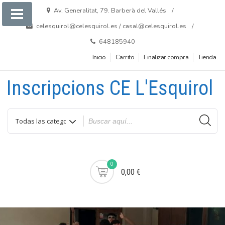
Saltar
Av. Generalitat, 79. Barberà del Vallés
al
celesquirol@celesquirol.es / casal@celesquirol.es
contenido
648185940
Inicio
Carrito
Finalizar compra
Tienda
Inscripcions CE L'Esquirol
0
0,00 €