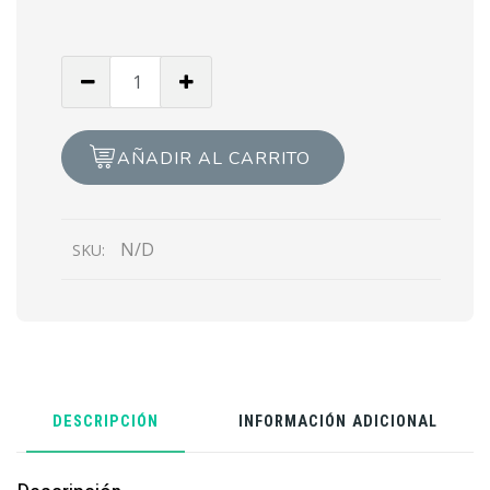
Cantidad
de
Casal
d'estiu
AÑADIR AL CARRITO
-
S2:
29/06
N/D
SKU:
-
3/07
DESCRIPCIÓN
INFORMACIÓN ADICIONAL