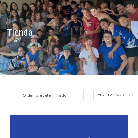
Tienda
Orden predeterminado
VER:
12
24
TODO