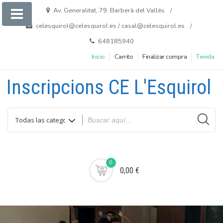
Saltar
Av. Generalitat, 79. Barberà del Vallés
al
celesquirol@celesquirol.es / casal@celesquirol.es
contenido
648185940
Inicio
Carrito
Finalizar compra
Tienda
Inscripcions CE L'Esquirol
0
0,00 €